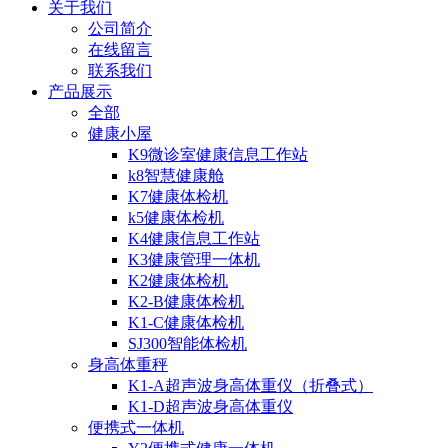
关于我们
公司简介
在线留言
联系我们
产品展示
全部
健康小屋
K9微诊室健康信息工作站
k8智慧健康舱
K7健康体检机
k5健康体检机
K4健康信息工作站
K3健康管理一体机
K2健康体检机
K2-B健康体检机
K1-C健康体检机
SJ300智能体检机
身高体重秤
K1-A超声波身高体重仪（折叠式）
K1-D超声波身高体重仪
便携式一体机