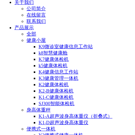
关于我们
公司简介
在线留言
联系我们
产品展示
全部
健康小屋
K9微诊室健康信息工作站
k8智慧健康舱
K7健康体检机
k5健康体检机
K4健康信息工作站
K3健康管理一体机
K2健康体检机
K2-B健康体检机
K1-C健康体检机
SJ300智能体检机
身高体重秤
K1-A超声波身高体重仪（折叠式）
K1-D超声波身高体重仪
便携式一体机