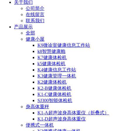
关于我们
公司简介
在线留言
联系我们
产品展示
全部
健康小屋
K9微诊室健康信息工作站
k8智慧健康舱
K7健康体检机
k5健康体检机
K4健康信息工作站
K3健康管理一体机
K2健康体检机
K2-B健康体检机
K1-C健康体检机
SJ300智能体检机
身高体重秤
K1-A超声波身高体重仪（折叠式）
K1-D超声波身高体重仪
便携式一体机