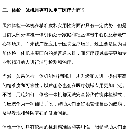
二、体检一体机是否可以用于医疗方面？
虽然体检一体机在精准度和实用性方面都具有一定优势，但是
目前大部分体检一体机仍处于家庭和社区体检中心以及养老中
心等场所。而未被广泛应用于医院医疗场所。这主要是因为目
前体检一体机主要面向的是普通人群，而医疗领域需要更加专
业和精准的人进行辅导检测和治疗。
当然，如果体检一体机能够得到进一步升级和改进，提供更高
的精准度和可靠性，以后想必也会在医疗领域应用更加广泛。
不过，无论如何，体检一体机都无法完全替代传统体检模式，
而应该作为一种辅助手段，帮助人们更好地管理自己的健康，
及早发现和预防潜在的健康问题。
体检一体机具有较高的检测精准度和实用性，能够帮助人们更