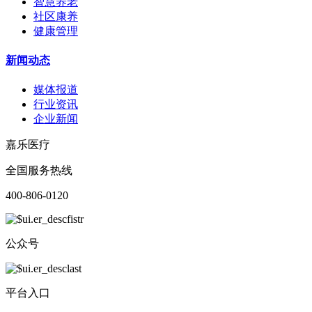
智慧养老
社区康养
健康管理
新闻动态
媒体报道
行业资讯
企业新闻
嘉乐医疗
全国服务热线
400-806-0120
公众号
平台入口