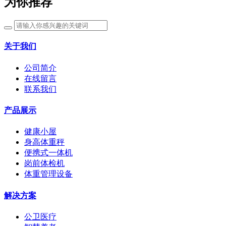
为你推荐
关于我们
公司简介
在线留言
联系我们
产品展示
健康小屋
身高体重秤
便携式一体机
岗前体检机
体重管理设备
解决方案
公卫医疗