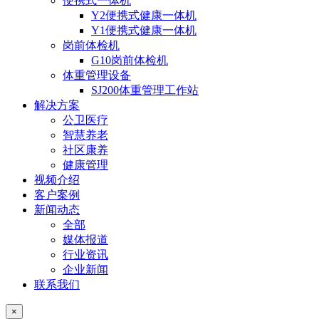
便携式一体机
Y2便携式健康一体机
Y1便携式健康一体机
岗前体检机
G10岗前体检机
体重管理设备
SJ200体重管理工作站
解决方案
公卫医疗
智慧养老
社区康养
健康管理
视频介绍
客户案例
新闻动态
全部
媒体报道
行业资讯
企业新闻
联系我们
×