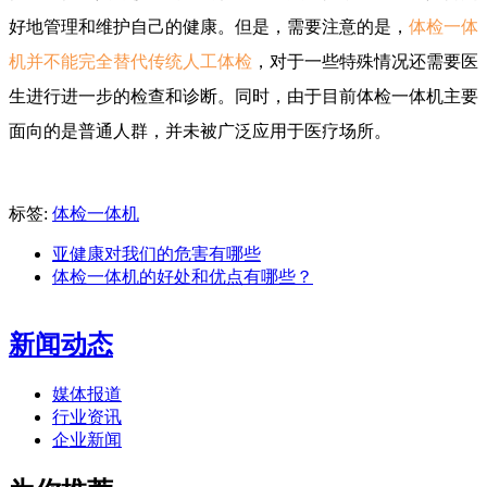
好地管理和维护自己的健康。但是，需要注意的是，
体检一体
机并不能完全替代传统人工体检
，对于一些特殊情况还需要医
生进行进一步的检查和诊断。同时，由于目前体检一体机主要
面向的是普通人群，并未被广泛应用于医疗场所。
标签:
体检一体机
亚健康对我们的危害有哪些
体检一体机的好处和优点有哪些？
新闻动态
媒体报道
行业资讯
企业新闻