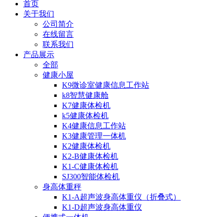
首页
关于我们
公司简介
在线留言
联系我们
产品展示
全部
健康小屋
K9微诊室健康信息工作站
k8智慧健康舱
K7健康体检机
k5健康体检机
K4健康信息工作站
K3健康管理一体机
K2健康体检机
K2-B健康体检机
K1-C健康体检机
SJ300智能体检机
身高体重秤
K1-A超声波身高体重仪（折叠式）
K1-D超声波身高体重仪