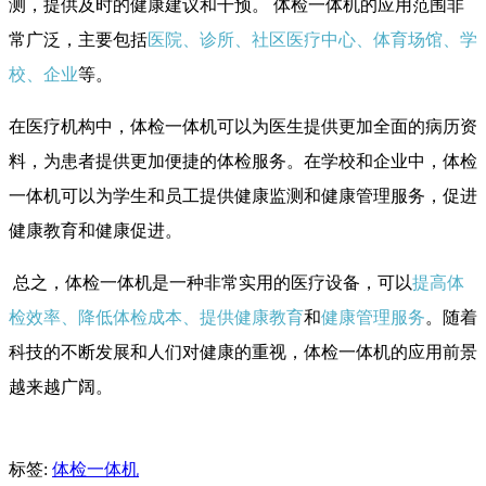
测，提供及时的健康建议和干预。 体检一体机的应用范围非
常广泛，主要包括
医院、诊所、社区医疗中心、体育场馆、学
校、企业
等。
在医疗机构中，体检一体机可以为医生提供更加全面的病历资
料，为患者提供更加便捷的体检服务。在学校和企业中，体检
一体机可以为学生和员工提供健康监测和健康管理服务，促进
健康教育和健康促进。
总之，体检一体机是一种非常实用的医疗设备，可以
提高体
检效率、降低体检成本、提供健康教育
和
健康管理服务
。随着
科技的不断发展和人们对健康的重视，体检一体机的应用前景
越来越广阔。
标签:
体检一体机