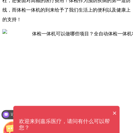
柱，还要面对高额的医疗费用！体检作为预防疾病的第一道防
线，而体检一体机的到来给予了我们生活上的便利以及健康上
的支持！
×
可以介绍下你们的产品么？
欢迎来到嘉乐医疗，请问有什么可以帮
您？