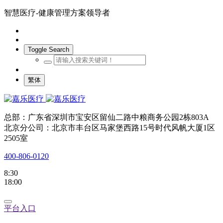
智慧医疗-健康管理方案领导者
Toggle Search
繁体
总部：广东省深圳市宝安区留仙二路中粮商务公园2栋803A
北京分公司：北京市丰台区马家堡西路15号时代风帆大厦1区
2505室
400-806-0120
8:30
18:00
平台入口