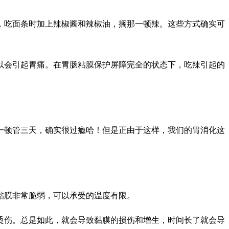
，吃面条时加上辣椒酱和辣椒油，搁那一顿辣。这些方式确实可
以会引起胃痛。在胃肠粘膜保护屏障完全的状态下，吃辣引起的
吃一顿管三天，确实很过瘾哈！但是正由于这样，我们的胃消化这
黏膜非常脆弱，可以承受的温度有限。
烫伤。总是如此，就会导致黏膜的损伤和增生，时间长了就会导