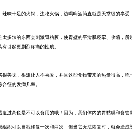
。辣味十足的火锅，边吃火锅，边喝啤酒简直就是天堂级的享受
吃太多辣的东西会刺激胃粘膜，使胃壁的平滑肌痉挛、收缩，所
具有引起更剧烈疼痛的性质。
物确实很美味，很难让人不喜爱，并且这些食物带来的热量很高，
综合征的发病几率。
温度过高也是不可以食用的哦！因为，我们体内的胃黏膜和食管
粘膜组织可以自我修复一次和两次，但当它无法恢复时，就会造成