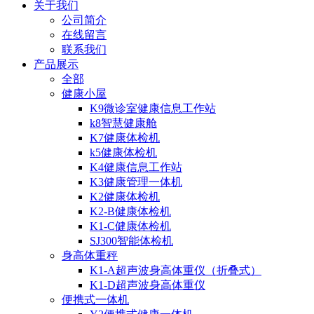
关于我们
公司简介
在线留言
联系我们
产品展示
全部
健康小屋
K9微诊室健康信息工作站
k8智慧健康舱
K7健康体检机
k5健康体检机
K4健康信息工作站
K3健康管理一体机
K2健康体检机
K2-B健康体检机
K1-C健康体检机
SJ300智能体检机
身高体重秤
K1-A超声波身高体重仪（折叠式）
K1-D超声波身高体重仪
便携式一体机