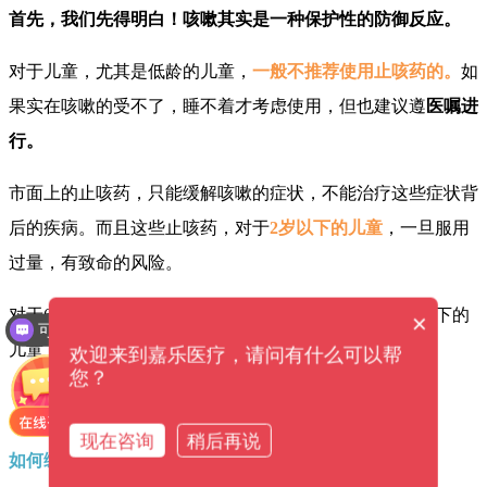
首先，我们先得明白！咳嗽其实是一种保护性的防御反应。
对于儿童，尤其是低龄的儿童，
一般不推荐使用止咳药的。
如
果实在咳嗽的受不了，睡不着才考虑使用，但也建议遵
医嘱进
行。
市面上的止咳药，只能缓解咳嗽的症状，不能治疗这些症状背
后的疾病。而且这些止咳药，对于
2岁以下的儿童
，一旦服用
过量，有致命的风险。
对于6岁以下的儿童，不要使用非处方的咳嗽药。12岁以下的
×
可以提供解决方案吗？
儿童，也要尽量避免使用止咳药。
设备价格是多少钱？
欢迎来到嘉乐医疗，请问有什么可以帮
您？
现在咨询
稍后再说
如何缓解咳嗽的问题呢?