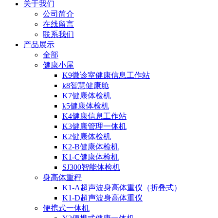
关于我们
公司简介
在线留言
联系我们
产品展示
全部
健康小屋
K9微诊室健康信息工作站
k8智慧健康舱
K7健康体检机
k5健康体检机
K4健康信息工作站
K3健康管理一体机
K2健康体检机
K2-B健康体检机
K1-C健康体检机
SJ300智能体检机
身高体重秤
K1-A超声波身高体重仪（折叠式）
K1-D超声波身高体重仪
便携式一体机