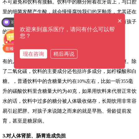
不可避免和饮料有接触。饮料中的糖分附着在牙齿上，与口腔
里的细菌发酵产生酸，就会慢慢腐蚀我们的牙釉质，尤其还在
×
长牙换牙期间的小朋友，容易形成牙齿龋洞。所以家里有孩子
可以介绍下你们的产品么？
欢迎来到嘉乐医疗，请问有什么可以帮
的话，还是尽量少喝碳酸饮料。
您？
2.容易导致肥胖
现在咨询
稍后再说
有的人喝碳酸饮料，就是因为它的气体，喝起来会非常爽。除
了二氧化碳，饮料的主要成分还包括许多成分，如柠檬酸和白
糖。，普通饮料中的含糖量大约在10%左右，比如一听355毫
升的碳酸饮料里含糖量大约为40克，如果用饮料来代替正常饮
水的话，饮料中过多的糖分被人体吸收储存，长期饮用非常容
易引起肥胖。对孩子来说随之而来的就是早熟、骨龄提前发
育，甚至是糖尿病。
3.对人体肾脏、肠胃造成负担