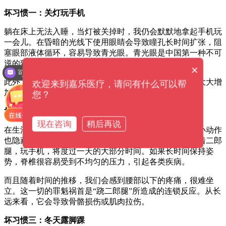
坏习惯一：关灯玩手机
躺在床上无法入睡，当灯被关掉时，我仍会默默地拿起手机玩
一会儿。在昏暗的光线下使用眼睛会导致瞳孔长时间扩张，阻
塞眼部液体循环，容易导致青光眼。青光眼是中国第一种不可
逆的致盲眼病。
×
可以介绍下你们的产品么？
此外，研究表明，从长远来看，每天使用手机一小时将大大增
欢迎来到嘉乐医疗，请问有什么可以帮
加患脑肿瘤的风险。
您？
坏习惯而：二郎腿
现在咨询
稍后再说
在生活中，许多人喜欢跷二郎腿，殊不知这种不起眼的小动作
也隐藏着潜在的危险。如果每天晚饭后坐在沙发上，翘着二郎
腿，玩手机，将度过一天的大部分时间。如果长时间保持姿
势，脊椎很容易受到不均匀的压力，引起各类疾病。
而且随着时间的推移，我们会感到腰部以下的疼痛，很难坐
立。这一切的罪魁祸首是“跷二郎腿”所造成的连锁反应。从长
远来看，它会导致骨骼损伤或肌肉拉伤。
坏习惯三：冬天露脚踝