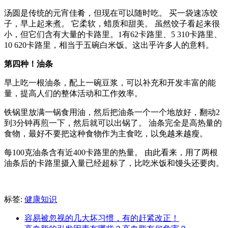
汤圆是传统的元宵佳肴，但现在可以随时吃。 买一袋速冻饺
子，早上起来煮。 它柔软，蜡质和甜美。 虽然饺子看起来很
小，但它们含有大量的卡路里。1有62卡路里、5 310卡路里、
10 620卡路里，相当于五碗白米饭。这出乎许多人的意料。
第四种！油条
早上吃一根油条，配上一碗豆浆，可以补充和开发丰富的能
量，提高人们的整体活动和工作效率。
铁锅里放满一锅食用油，然后把油条一个一个地放好，翻动2
到3分钟再煎一下，然后就可以出锅了。 油条完全是高热量的
食物，最好不要把这种食物作为主食吃，以免越来越瘦。
每100克油条含有近400卡路里的热量。 由此看来，用了两根
油条后的卡路里摄入量已经超标了，比吃米饭和馒头还要肉。
标签:
健康知识
容易被忽视的几大坏习惯，有的赶紧改正！