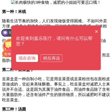
第一种！米线
随着生活节奏的加快，人们发现做饭变得困难。 不如叫外卖
方便。 很多人都准备出门吃一碗米粉来增加饱腹感，但米粉
×
是一种容易发胖的食物。
可以介绍下你们的产品么？
欢迎来到嘉乐医疗，请问有什么可以帮
但在制作米粉的过程中，不仅加入了淀粉、碳水化合物和油
您？
类，还加入了大量的食用胶，使得米粉更有嚼劲。
这些食物在胃里积聚时间长，容易出现消化不良的症状，而且
现在咨询
稍后再说
脂肪会使身体发胖。 因此，不建议人们经常吃米粉。
第二种！韭菜盒子
韭菜盒是一种自制小吃，它是用韭菜蛋或韭菜粉丝包在面粉皮
里做成的，尝起来美味酥脆。事实上，吃韭菜盒对减肥人士来
说并不合适。这是因为其属于油炸食品，而油炸食品除了含有
大量脂肪外，还含有油炸产生的致癌物质，所以减肥时不建议
吃韭菜盒。
第三种！汤圆