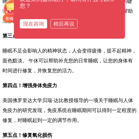
睡眠可以保护并“滋养”我们的眼睛。 闭眼时，可使研究的睫
您？
状肌得到休息，可有效防止视力下降。 闭眼休息还可以帮助
泪腺分泌泪水，滋润长期工作的干涩眼睛。
现在咨询
稍后再说
第三点！增强活力，元气满满
睡眠不足会影响人的精神状态，人会变得疲倦，提不起精神，
面色黯淡。 午休可以帮助补充您的日常睡眠，让您的身体有
时间进行修复，并恢复您的活力。
第四点！增强身体免疫力
美国佛罗里达大学贝瑞·达比教授领导的一项关于睡眠与人体
免疫力的研究发现，免疫系统在睡眠期间可以得到一定程度的
修复，对睡眠起到一定的调节作用。
第五点！修复氧化损伤