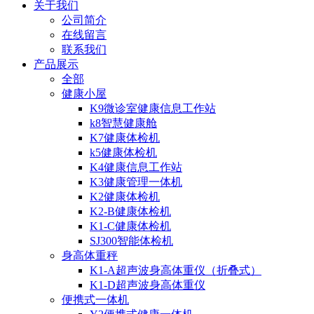
关于我们
公司简介
在线留言
联系我们
产品展示
全部
健康小屋
K9微诊室健康信息工作站
k8智慧健康舱
K7健康体检机
k5健康体检机
K4健康信息工作站
K3健康管理一体机
K2健康体检机
K2-B健康体检机
K1-C健康体检机
SJ300智能体检机
身高体重秤
K1-A超声波身高体重仪（折叠式）
K1-D超声波身高体重仪
便携式一体机