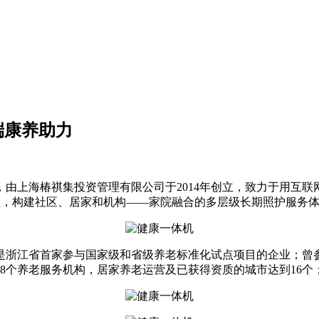
端康养助力
由上海椿祺集投资管理有限公司于2014年创立，致力于用互
盖，构建社区、居家和机构——家院融合的多层级长期照护服务
浙江省首家参与国家级和省级养老标准化试点项目的企业；曾参
8个养老服务机构，居家养老运营及已获得资质的城市达到16个