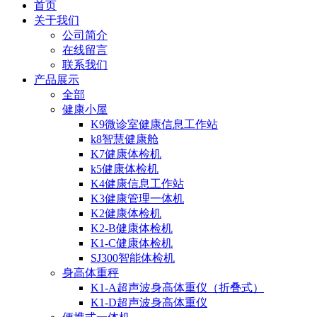
首页
关于我们
公司简介
在线留言
联系我们
产品展示
全部
健康小屋
K9微诊室健康信息工作站
k8智慧健康舱
K7健康体检机
k5健康体检机
K4健康信息工作站
K3健康管理一体机
K2健康体检机
K2-B健康体检机
K1-C健康体检机
SJ300智能体检机
身高体重秤
K1-A超声波身高体重仪（折叠式）
K1-D超声波身高体重仪