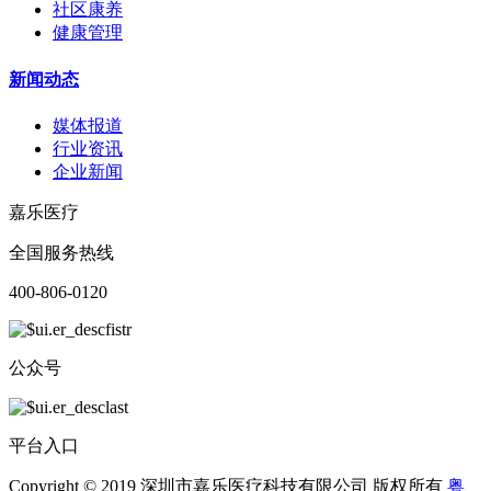
社区康养
健康管理
新闻动态
媒体报道
行业资讯
企业新闻
嘉乐医疗
全国服务热线
400-806-0120
公众号
平台入口
Copyright © 2019 深圳市嘉乐医疗科技有限公司 版权所有
粤