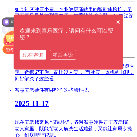
如今社区健康小屋、企业健康驿站里的智能体检机，早
可以介绍下你们的产品么？
已不再只是单纯测量血压、体重的基础仪器。AI 算法深
×
度嵌入设备全流程，从操作、检测、分析到长...
可以提供解决方案吗？
欢迎来到嘉乐医疗，请问有什么可以帮
健康一体机+慢病管理：在家门口...
您？
2026-02-26
现在咨询
稍后再说
对于高血压、糖尿病患者来说，最头疼的就是“频繁跑医
院、数据记不住、调理没人管”。而健康一体机的出现，
刚好解决了这些慢...
智慧养老硬件有哪些？这些黑科技...
2025-11-17
现在养老越来越 “智能化”，各种智慧硬件走进养老院、
老人家里，既能帮老人解决生活难题，又能让家属少操
心。到底哪些智慧...