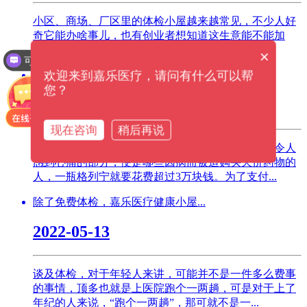
小区、商场、厂区里的体检小屋越来越常见，不少人好
奇它能办啥事儿，也有创业者想知道这生意能不能加
盟。其实体检小屋是“迷你健康服务站...
×
可以介绍下你们的产品么？
健康小屋预防慢性疾病，将成为疾...
欢迎来到嘉乐医疗，请问有什么可以帮
您？
2023-10-11
现在咨询
稍后再说
最近又重温了一下老电影《我不是药神》，其中最令人
感到心痛的部分，便是哪些因病而被迫购买天价药物的
人，一瓶格列宁就要花费超过3万块钱。为了支付...
除了免费体检，嘉乐医疗健康小屋...
2022-05-13
谈及体检，对于年轻人来讲，可能并不是一件多么费事
的事情，顶多也就是上医院跑个一两趟，可是对于上了
年纪的人来说，“跑个一两趟”，那可就不是一...