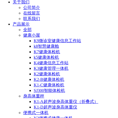
关于我们
公司简介
在线留言
联系我们
产品展示
全部
健康小屋
K9微诊室健康信息工作站
k8智慧健康舱
K7健康体检机
k5健康体检机
K4健康信息工作站
K3健康管理一体机
K2健康体检机
K2-B健康体检机
K1-C健康体检机
SJ300智能体检机
身高体重秤
K1-A超声波身高体重仪（折叠式）
K1-D超声波身高体重仪
便携式一体机