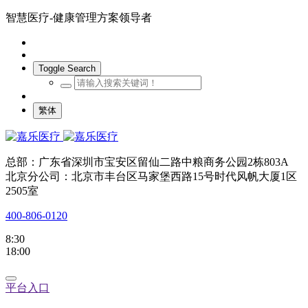
智慧医疗-健康管理方案领导者
Toggle Search
繁体
总部：广东省深圳市宝安区留仙二路中粮商务公园2栋803A
北京分公司：北京市丰台区马家堡西路15号时代风帆大厦1区
2505室
400-806-0120
8:30
18:00
平台入口