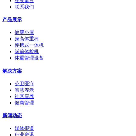
在线留言
联系我们
产品展示
健康小屋
身高体重秤
便携式一体机
岗前体检机
体重管理设备
解决方案
公卫医疗
智慧养老
社区康养
健康管理
新闻动态
媒体报道
行业资讯