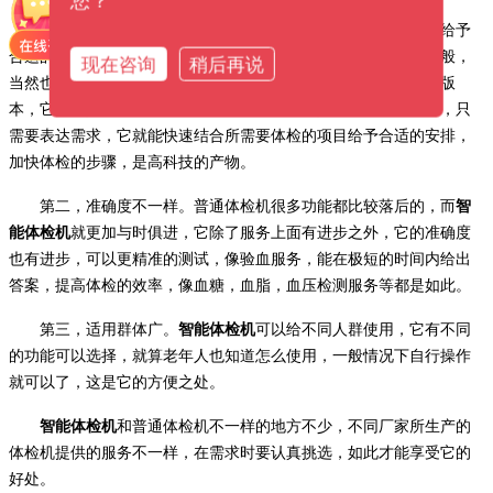
您？
第一，功能不一样。普通体检机它没办法结合需求者的情况给予
合适的安排，一般都是几个体检项目，需要人为操作，方便性一般，
现在咨询
稍后再说
当然也可以代替人为满足快速体检的目的。
智能体检机
就是升级版
本，它更加人性化，它也更加智能，在不需要人为操作的情况下，只
需要表达需求，它就能快速结合所需要体检的项目给予合适的安排，
加快体检的步骤，是高科技的产物。
第二，准确度不一样。普通体检机很多功能都比较落后的，而
智
能体检机
就更加与时俱进，它除了服务上面有进步之外，它的准确度
也有进步，可以更精准的测试，像验血服务，能在极短的时间内给出
答案，提高体检的效率，像血糖，血脂，血压检测服务等都是如此。
第三，适用群体广。
智能体检机
可以给不同人群使用，它有不同
的功能可以选择，就算老年人也知道怎么使用，一般情况下自行操作
就可以了，这是它的方便之处。
智能体检机
和普通体检机不一样的地方不少，不同厂家所生产的
体检机提供的服务不一样，在需求时要认真挑选，如此才能享受它的
好处。