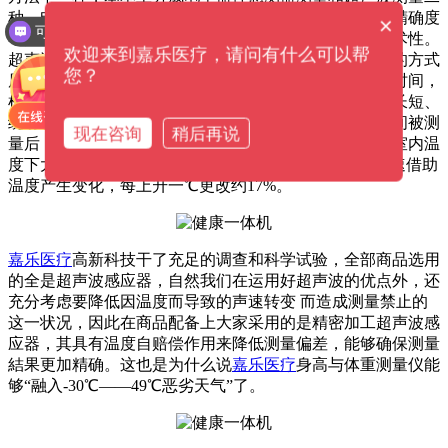
种。电子器件感测器测量自然环境适应能力较弱，测量精确度
×
可以介绍下你们的产品么？
不足高。现阶段定点医疗机构已普遍采用超声波测量技术性。
欢迎来到嘉乐医疗，请问有什么可以帮
超声波测量应用超声波感应器，应用雷达回波传送時间的方式
您？
原理，即测量超声波单脉冲传出和测出雷达回波的间隔时间，
根据声速来测算总体目标物的间距。具备頻率高、光波长短、
绕射状况小等优势，超声波单脉冲的雷达回波的散播時间被测
现在咨询
稍后再说
量后，感应器用声速测算到总体目标物的间距，声速在室内温
度下大约是342m/s，殊不知，因为气体温度的更改，声速借助
温度产生变化，每上升一℃更改约17%。
嘉乐医疗
高新科技干了充足的调查和科学试验，全部商品选用
的全是超声波感应器，自然我们在运用好超声波的优点外，还
充分考虑要降低因温度而导致的声速转变 而造成测量禁止的
这一状况，因此在商品配备上大家采用的是精密加工超声波感
应器，其具有温度自赔偿作用来降低测量偏差，能够确保测量
結果更加精确。这也是为什么说
嘉乐医疗
身高与体重测量仪能
够“融入-30℃——49℃恶劣天气”了。