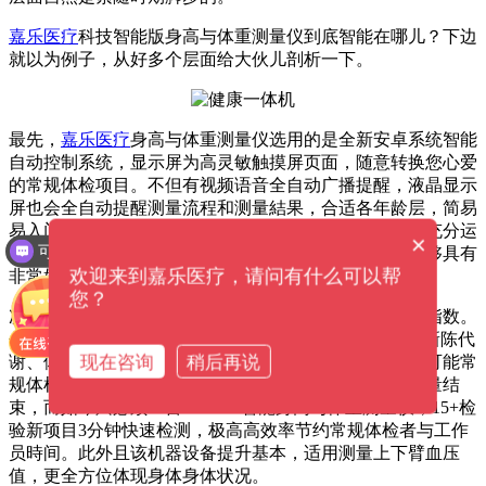
嘉乐医疗
科技智能版身高与体重测量仪到底智能在哪儿？下边
就以为例子，从好多个层面给大伙儿剖析一下。
最先，
嘉乐医疗
身高与体重测量仪选用的是全新安卓系统智能
自动控制系统，显示屏为高灵敏触摸屏页面，随意转换您心爱
的常规体检项目。不但有视频语音全自动广播提醒，液晶显示
屏也会全自动提醒测量流程和测量結果，合适各年龄层，简易
易入门。自然在关机状况下，我们的超大型显示器还要充分运
×
可以介绍下你们的产品么？
用功效哦，用于播放视频组织的视频宣传片或照片，能够具有
可以提供解决方案吗？
欢迎来到嘉乐医疗，请问有什么可以帮
非常好的宣传策划功效，正可谓是一机两用。
您？
次之，这款身高与体重测量仪可一次性测量约15项健康指数。
包括身高、体重、BMI、血压值、心跳、体脂肪率量、新陈代
现在咨询
稍后再说
谢、体脂肪率、蛋白等。以前传统式的测量方法，很有可能常
规体检者必须历经很多部门，瞎折腾一天時间才可以测量结
束，而如今只必须一台SH-V10智能身高与体重测量仪，15+检
验新项目3分钟快速检测，极高高效率节约常规体检者与工作
员時间。此外且该机器设备提升基本，适用测量上下臂血压
值，更全方位体现身体身体状况。