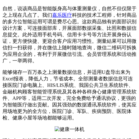
自然，说该商品是智能版身高与体重测量仪，自然不但仅限于
之上现在几点了。我们
嘉乐医疗
科技的技术工程师，针对商品
的多方位智能运用可谓是费尽心思。这款商品独有的面部识别
设计方案，可连接面部库，开展面部数据采集、比照和数据信
息提交。此外适用手机号码、信用卡卡号等方法开展身份认
证，更方便快捷、更迎合客户应用习惯性。测量結果可以用微
信扫一扫获得，并在微信上随时随地查询，微信二维码可拆换
为应用企业的，有利于开展微信引流、会员管理系统和活动推
广，一举两得。
能够储存一百万条之上测量数据信息，并适用U盘导出来为
Excel报表，降低人力，节省成本。全部测量者数据信息可连
接医院门诊电脑上、HIS/LIS系统、我国公共卫生系统软件、
金融机构顾客智能管理系统及其各种各样身心健康管理系统软
件、APP等，适用二次开发，完全免费给予通讯协议，更强的
为智能医疗做出贡献。因其强劲的数据通讯系统软件，使其应
用场地更为的全方位，医院门诊、军队、疾病预防、医院体
检、健康小屋等场地都能够运用。