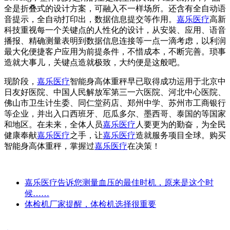
全是折叠式的设计方案，可融入不一样场所。还含有全自动语
音提示，全自动打印出，数据信息提交等作用。
嘉乐医疗
高新
科技重视每一个关键点的人性化的设计，从安裝、应用、语音
播报、精确测量表明到数据信息连接等一点一滴考虑，以利润
最大化便捷客户应用为前提条件，不惜成本，不断完善。琐事
造就大事儿，关键点造就极致，大约便是这般吧。
现阶段，
嘉乐医疗
智能身高体重秤早已取得成功运用于北京中
日友好医院、中国人民解放军第三一六医院、河北中心医院、
佛山市卫生计生委、同仁堂药店、郑州中学、苏州市工商银行
等企业，并出入口西班牙、厄瓜多尔、墨西哥、泰国的等国家
和地区。在未来，全体人员
嘉乐医疗
人要更为的勤奋，为全民
健康奉献
嘉乐医疗
之手，让
嘉乐医疗
造就服务项目全球。购买
智能身高体重秤，掌握过
嘉乐医疗
在决策！
嘉乐医疗告诉您测量血压的最佳时机，原来是这个时
候……
体检机厂家提醒，体检机选择很重要