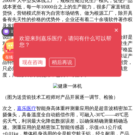
2000㎡大中型实体线工厂，规模性规范化生产模式，促使产品
成本更低，每一年10000台之上的生产能力，很多厂家直销送
货快，营销模式所有为自营市场销售。做为根源工厂，除开具
备有先天性的价格的优势外，企业还有着二十余项软件著作权
及发明专利证书，对产品质量追求完美也是精雕细琢。
×
可以介绍下你们的产品么？
说白了工匠精神，便是致力于一件事，而且保证完美。恰好是
欢迎来到嘉乐医疗，请问有什么可以帮
对这类精神实质的追求完美，促进
嘉乐医疗
全部产品研发生产
您？
制造工作人员，对产品的设计方案和生产制造关键点都严格监
督。全部产品在原厂前，均历经上一千次高低温试验，保证产
现在咨询
稍后再说
品特性平稳，送货前所有历经技术工程师调节，客户接到货，
只必须开展简易的拼装就可以通电应用，绝大多数用户满意
度，产品安裝方便使用，也就不奇怪了。
（图为送货前技术工程师对产品开展逐一调节、检验）
次之，
嘉乐医疗
智能身高体重秤测量应用的是超音波精密加工
摄像头，具备溫度全自动赔偿作用，可融入-30℃——49℃恶
劣天气，利润最大化降低数据误差，以确保精确测量精确迅
速。测重应用的是精密加工智能传感器，示值±0.1公斤或
±0.01kg，整体机身选用的全是航空航天铝，经久耐用，产品