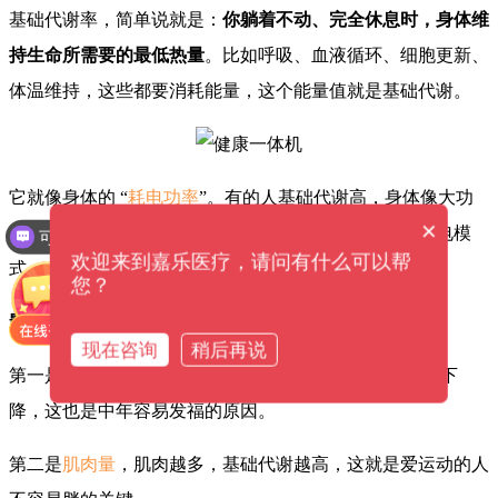
基础代谢率，简单说就是：
你躺着不动、完全休息时，身体维
持生命所需要的最低热量
。比如呼吸、血液循环、细胞更新、
体温维持，这些都要消耗能量，这个能量值就是基础代谢。
它就像身体的 “
耗电功率
”。有的人基础代谢高，身体像大功
×
率电器，不动也在燃脂；有的人基础代谢低，身体像省电模
可以介绍下你们的产品么？
欢迎来到嘉乐医疗，请问有什么可以帮
式，稍微多吃一点就囤成脂肪。
您？
影响基础代谢的因素主要有这几个：
现在咨询
稍后再说
第一是
年龄
，年轻人代谢普遍更高，30 岁后每年会慢慢下
降，这也是中年容易发福的原因。
第二是
肌肉量
，肌肉越多，基础代谢越高，这就是爱运动的人