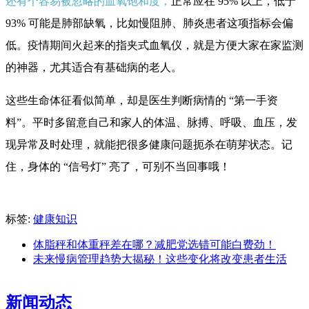
还有个容易被忽略的血氧饱和度，
正常应在 95% 以上，低于
93% 可能是肺部缺氧，比如慢阻肺、肺炎患者这项指标会偏
低。疫情期间火起来的指夹式血氧仪，就是方便大家在家监测
的神器，尤其适合有基础病的老人。
这些生命体征看似简单，却是医生判断病情的 “第一手资
料”。平时多留意自己和家人的体温、脉搏、呼吸、血压，发
现异常及时处理，就能把很多健康问题扼杀在萌芽状态。记
住，身体的 “信号灯” 亮了，可别不当回事哦！
标签:
健康知识
体脂秤和体重秤差在哪？减肥党选错可能白费劲！
未来慢病管理趋势大揭秘！这些变化将改变患者生活
新闻动态