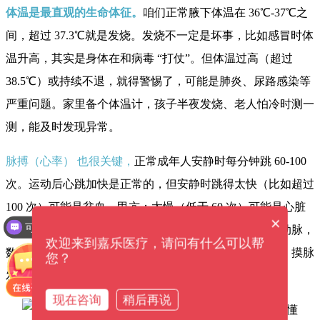
体温是最直观的生命体征。
咱们正常腋下体温在 36℃-37℃之
间，超过 37.3℃就是发烧。发烧不一定是坏事，比如感冒时体
温升高，其实是身体在和病毒 “打仗”。但体温过高（超过
38.5℃）或持续不退，就得警惕了，可能是肺炎、尿路感染等
严重问题。家里备个体温计，孩子半夜发烧、老人怕冷时测一
测，能及时发现异常。
脉搏（心率） 也很关键，
正常成年人安静时每分钟跳 60-100
次。运动后心跳加快是正常的，但安静时跳得太快（比如超过
100 次）可能是贫血、甲亢；太慢（低于 60 次）可能是心脏
×
可以介绍下你们的产品么？
问题，运动员除外，他们心率可能偏慢。摸手腕内侧的动脉，
欢迎来到嘉乐医疗，请问有什么可以帮
数一分钟跳动次数，就能简单判断。比如有人突然心慌，摸脉
您？
发现跳得又快又乱，可能是心律失常，得赶紧就医。
现在咨询
稍后再说