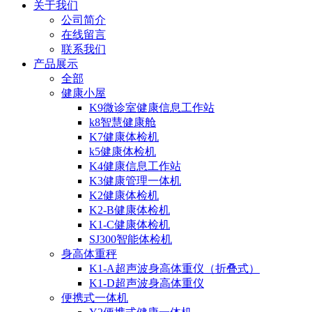
关于我们
公司简介
在线留言
联系我们
产品展示
全部
健康小屋
K9微诊室健康信息工作站
k8智慧健康舱
K7健康体检机
k5健康体检机
K4健康信息工作站
K3健康管理一体机
K2健康体检机
K2-B健康体检机
K1-C健康体检机
SJ300智能体检机
身高体重秤
K1-A超声波身高体重仪（折叠式）
K1-D超声波身高体重仪
便携式一体机