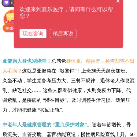
×
可以介绍下你们的产品么？
欢迎来到嘉乐医疗，请问有什么可以帮
您？
现在咨询
稍后再说
亚健康人群也别侥幸！
总感觉
身体累、精神差，检查却查不出
大毛病？
这就是亚健康在 “敲警钟”！上班族天天熬夜加班、
久坐不动，学生党备考压力大、三餐不规律，退休老人作息混
乱、缺乏社交…… 这些人群看似健康，实则免疫力下降、代
谢紊乱，是疾病的 “潜在目标”。及时调整生活习惯、缓解压
力，才能把健康 “拉回正轨”。
中老年人是健康管理的 “重点保护对象”。
随着年龄增长，骨
质流失、血管变脆、器官功能衰退，慢性病风险直线上升。60