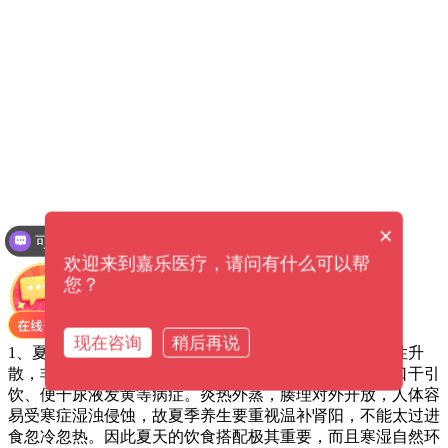
×
可以介绍下你们的产品么？
欢迎来到嘉乐医疗，请问有什么可以帮
您？
现在咨询
稍后再说
1、夏季养生专业知识 夏天暑为主导气，暑为阳邪。其性升
散，非常容易耗气量伤津，发生神疲倦力、短气懒言、口干引
饮、便干尿液发黄等病症。炎热外蒸，腠理对外开放，人体容
易受寒症湿浊侵蚀，故夏季养生要重视温补肾阳，不能太过进
食忽冷忽热。因此夏天的饮食搭配极其重要，而且寒湿自然环