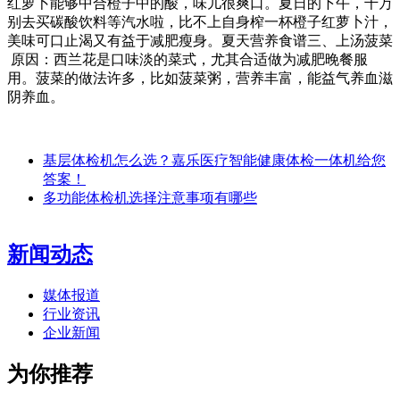
红萝卜能够中合橙子中的酸，味儿很爽口。夏日的下午，千万
别去买碳酸饮料等汽水啦，比不上自身榨一杯橙子红萝卜汁，
美味可口止渴又有益于减肥瘦身。夏天营养食谱三、上汤菠菜
原因：西兰花是口味淡的菜式，尤其合适做为减肥晚餐服
用。菠菜的做法许多，比如菠菜粥，营养丰富，能益气养血滋
阴养血。
基层体检机怎么选？嘉乐医疗智能健康体检一体机给您
答案！
多功能体检机选择注意事项有哪些
新闻动态
媒体报道
行业资讯
企业新闻
为你推荐