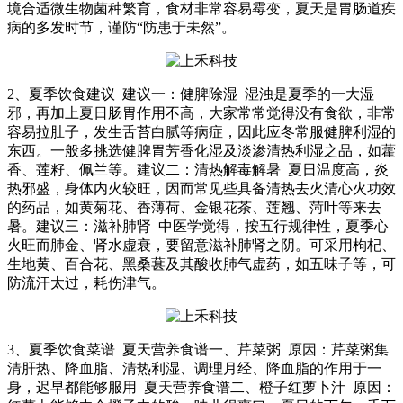
境合适微生物菌种繁育，食材非常容易霉变，夏天是胃肠道疾
病的多发时节，谨防“防患于未然”。
2、夏季饮食建议 建议一：健脾除湿 湿浊是夏季的一大湿
邪，再加上夏日肠胃作用不高，大家常常觉得没有食欲，非常
容易拉肚子，发生舌苔白腻等病症，因此应冬常服健脾利湿的
东西。一般多挑选健脾胃芳香化湿及淡渗清热利湿之品，如藿
香、莲籽、佩兰等。建议二：清热解毒解暑 夏日温度高，炎
热邪盛，身体内火较旺，因而常见些具备清热去火清心火功效
的药品，如黄菊花、香薄荷、金银花茶、莲翘、菏叶等来去
暑。建议三：滋补肺肾 中医学觉得，按五行规律性，夏季心
火旺而肺金、肾水虚衰，要留意滋补肺肾之阴。可采用枸杞、
生地黄、百合花、黑桑葚及其酸收肺气虚药，如五味子等，可
防流汗太过，耗伤津气。
3、夏季饮食菜谱 夏天营养食谱一、芹菜粥 原因：芹菜粥集
清肝热、降血脂、清热利湿、调理月经、降血脂的作用于一
身，迟早都能够服用 夏天营养食谱二、橙子红萝卜汁 原因：