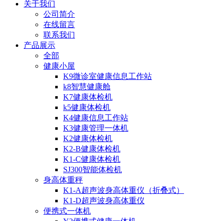
关于我们
公司简介
在线留言
联系我们
产品展示
全部
健康小屋
K9微诊室健康信息工作站
k8智慧健康舱
K7健康体检机
k5健康体检机
K4健康信息工作站
K3健康管理一体机
K2健康体检机
K2-B健康体检机
K1-C健康体检机
SJ300智能体检机
身高体重秤
K1-A超声波身高体重仪（折叠式）
K1-D超声波身高体重仪
便携式一体机