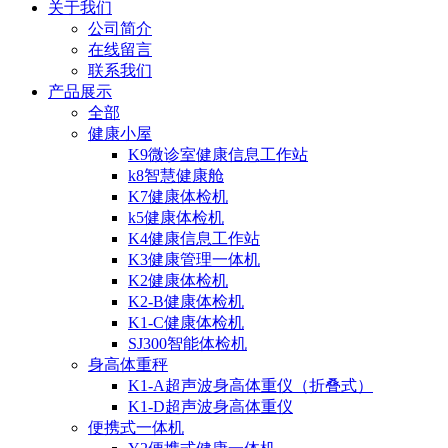
关于我们
公司简介
在线留言
联系我们
产品展示
全部
健康小屋
K9微诊室健康信息工作站
k8智慧健康舱
K7健康体检机
k5健康体检机
K4健康信息工作站
K3健康管理一体机
K2健康体检机
K2-B健康体检机
K1-C健康体检机
SJ300智能体检机
身高体重秤
K1-A超声波身高体重仪（折叠式）
K1-D超声波身高体重仪
便携式一体机