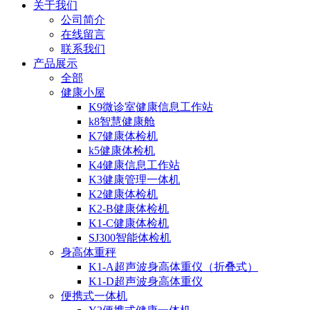
关于我们
公司简介
在线留言
联系我们
产品展示
全部
健康小屋
K9微诊室健康信息工作站
k8智慧健康舱
K7健康体检机
k5健康体检机
K4健康信息工作站
K3健康管理一体机
K2健康体检机
K2-B健康体检机
K1-C健康体检机
SJ300智能体检机
身高体重秤
K1-A超声波身高体重仪（折叠式）
K1-D超声波身高体重仪
便携式一体机