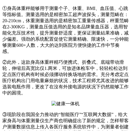
①身高体重秤能够用于测量个子、休重、BMI、血压值、心跳
等指标值。测量选用的是精密加工超声波探头，测量范畴在：
20-210cm，休重测量选用的是精密加工重量传感器，秤重范畴
在2-300KG，测量血压值选用的是知名品牌量血压器，选用智
能化充压技术性，提升测量舒适度，更保证测量結果准确，减
少偏差。强劲的系统配置促使它测量精确、限速快，一分钟能
够测量600+人数，大大的达到医院方便快捷的工作中节奏
感。
②此外，这款身高体重秤精巧便携式、折叠式、底端带动滑
轮，伸缩后高宽比仅1.两米，可放进体检车中，轻轻松松达到
定点医疗机构有时候必须挪动转换场地的需求。充分考虑定点
医疗机构出门用电量麻烦的状况，技术工程师尤其改进的能够
选装电瓶作用，更改了在沒有外接电源的状况下仍然能够工作
中的困境。
③现阶段在我国全力推动的“智能医疗”“互联网大数据”，给大
家身高与体重测量仪生产商也明确提出了新的规定，怎样帮客
户测量数据信息上传入各医疗服务系统软件中，为测量者创建