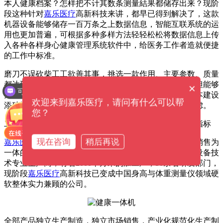
本人健康档案？怎样把不计其数条测量結果都储存出来？现阶
段这种针对
嘉乐医疗
高新科技来讲，都早已得到解决了，这款
机器设备能够储存一百万条之上数据信息，智能互联系统的运
用也更加普遍，可根据多种多样方法轻轻松松将数据信息上传
入各种各样身心健康管理系统软件中，给医务工作者造就便捷
的工作中标准。
磨刀不误砍柴工工欲善其事，挑选一款作用、主要参数、质量
都达到需求的身高与体重测量仪，在将来的应用中，不但能够
×
可以介绍下你们的产品么？
为测量工作中产生便捷，更能够为医院的智能化系统基本建设
欢迎来到嘉乐医疗，请问有什么可以帮
添砖增瓦。自然选对生产厂家能够让您将来应用无忧无虑。
您？
二、可以拿到医院订单信息，生产厂家整体实力也是硬指标
现在咨询
稍后再说
嘉乐医疗
高新科技是一家集生产制造、产品研发、市场销售为
一体的大中型身高与体重测量仪、智能化常规体检机器设备技
术专业生产商，有着2000平方米的加工厂，50余名研发部门，
现阶段
嘉乐医疗
高新科技已变成中国身高与体重测量仪领域硬
软整体实力兼顾的公司。
全部产品独立生产制造，独立市场销售，产业化规范化生产制