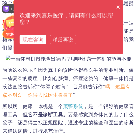
验个
尿常规
。这些检测，对于了解我们当前的健康状况是挺
×
可以介绍下你们的产品么？
有用的。
欢迎来到嘉乐医疗，请问有什么可以帮
您？
那它能不能用来看我们是不是得了什么病呢？
其实，在一定
程度上是可以的。比如，如果你的血糖一直偏高，那可能是
现在咨询
稍后再说
糖尿病的前兆；血压老高，可能是高血压病。这种机器给我
们提个醒，但是，并不能替代专业医生的诊断。
为啥这么说呢？因为真正的诊断还得靠医生的专业判断。像
一些复杂的病症，比如心脏病、癌症这类的，健康一体机是
没法直接告诉你“你得了这病”。它只能告诉你“
嘿，这里有
点不对劲，你得去找医生看看了
”。
所以啊，健康一体机是一个
预警系统
，是一个很好的健康管
理工具，
但它不是诊断工具。
要是感觉到身体真的出了什么
岔子，还是得去找正规医院，通过专业的检查和医生的诊断
来确认病情，进行规范治疗。