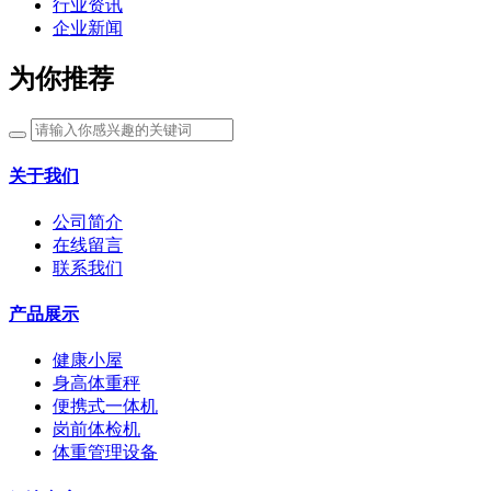
行业资讯
企业新闻
为你推荐
关于我们
公司简介
在线留言
联系我们
产品展示
健康小屋
身高体重秤
便携式一体机
岗前体检机
体重管理设备