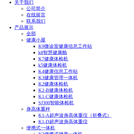
关于我们
公司简介
在线留言
联系我们
产品展示
全部
健康小屋
K9微诊室健康信息工作站
k8智慧健康舱
K7健康体检机
k5健康体检机
K4健康信息工作站
K3健康管理一体机
K2健康体检机
K2-B健康体检机
K1-C健康体检机
SJ300智能体检机
身高体重秤
K1-A超声波身高体重仪（折叠式）
K1-D超声波身高体重仪
便携式一体机