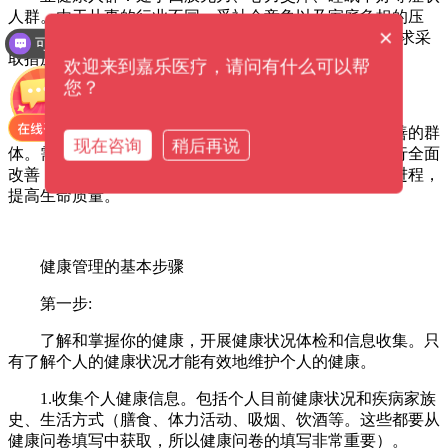
人群。由于从事的行业不同、受社会竞争以及家庭负担的压
×
力，自我明白处于亚健康状态但不知道如何改善?强烈要求采
可以介绍下你们的产品么？
取措施提高工作效率和整体健康水平。
欢迎来到嘉乐医疗，请问有什么可以帮
您？
疾病人群
疾病人群：在治疗的同时希望积极参与自身健康改善的群
现在咨询
稍后再说
体。需要在临床治疗过程中配以生活环境和行为方面进行全面
改善，从而监控危险因素，降低风险水平，延缓疾病的进程，
提高生命质量。
健康管理的基本步骤
第一步:
了解和掌握你的健康，开展健康状况体检和信息收集。只
有了解个人的健康状况才能有效地维护个人的健康。
1.收集个人健康信息。包括个人目前健康状况和疾病家族
史、生活方式（膳食、体力活动、吸烟、饮酒等。这些都要从
健康问卷填写中获取，所以健康问卷的填写非常重要）。