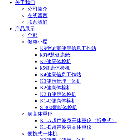
关于我们
公司简介
在线留言
联系我们
产品展示
全部
健康小屋
K9微诊室健康信息工作站
k8智慧健康舱
K7健康体检机
k5健康体检机
K4健康信息工作站
K3健康管理一体机
K2健康体检机
K2-B健康体检机
K1-C健康体检机
SJ300智能体检机
身高体重秤
K1-A超声波身高体重仪（折叠式）
K1-D超声波身高体重仪
便携式一体机