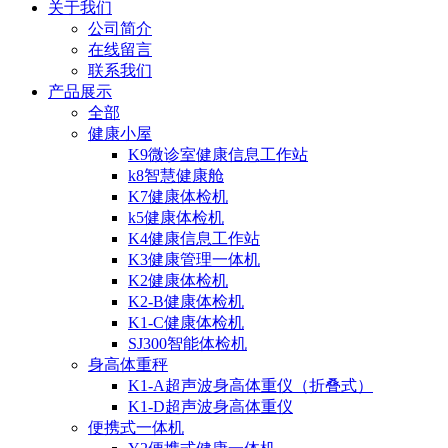
关于我们
公司简介
在线留言
联系我们
产品展示
全部
健康小屋
K9微诊室健康信息工作站
k8智慧健康舱
K7健康体检机
k5健康体检机
K4健康信息工作站
K3健康管理一体机
K2健康体检机
K2-B健康体检机
K1-C健康体检机
SJ300智能体检机
身高体重秤
K1-A超声波身高体重仪（折叠式）
K1-D超声波身高体重仪
便携式一体机