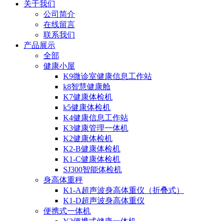
关于我们
公司简介
在线留言
联系我们
产品展示
全部
健康小屋
K9微诊室健康信息工作站
k8智慧健康舱
K7健康体检机
k5健康体检机
K4健康信息工作站
K3健康管理一体机
K2健康体检机
K2-B健康体检机
K1-C健康体检机
SJ300智能体检机
身高体重秤
K1-A超声波身高体重仪（折叠式）
K1-D超声波身高体重仪
便携式一体机