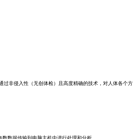
通过非侵入性（无创体检）且高度精确的技术，对人体各个方
参数数据传输到电脑主机中进行处理和分析。