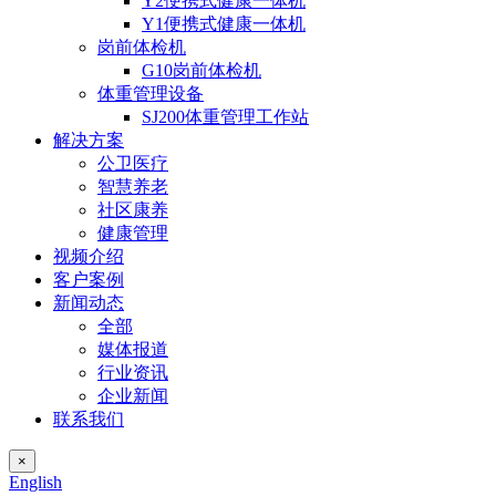
Y2便携式健康一体机
Y1便携式健康一体机
岗前体检机
G10岗前体检机
体重管理设备
SJ200体重管理工作站
解决方案
公卫医疗
智慧养老
社区康养
健康管理
视频介绍
客户案例
新闻动态
全部
媒体报道
行业资讯
企业新闻
联系我们
×
English