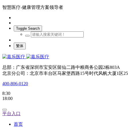
智慧医疗-健康管理方案领导者
Toggle Search
繁体
总部：广东省深圳市宝安区留仙二路中粮商务公园2栋803A
北京分公司：北京市丰台区马家堡西路15号时代风帆大厦1区25
400-806-0120
8:30
18:00
平台入口
首页