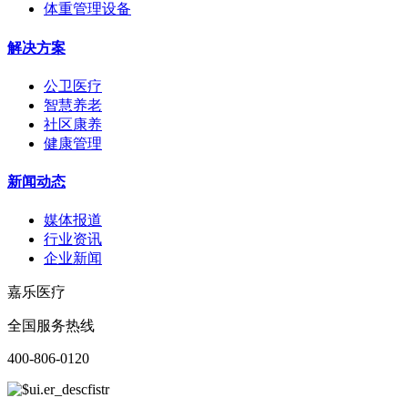
体重管理设备
解决方案
公卫医疗
智慧养老
社区康养
健康管理
新闻动态
媒体报道
行业资讯
企业新闻
嘉乐医疗
全国服务热线
400-806-0120