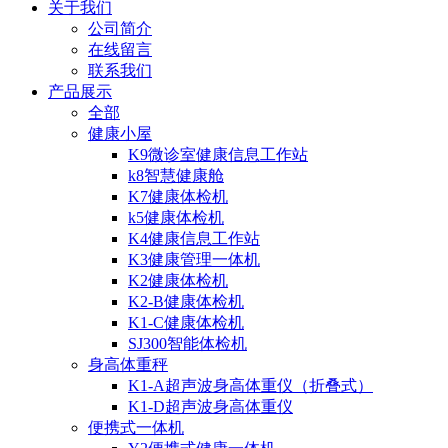
关于我们
公司简介
在线留言
联系我们
产品展示
全部
健康小屋
K9微诊室健康信息工作站
k8智慧健康舱
K7健康体检机
k5健康体检机
K4健康信息工作站
K3健康管理一体机
K2健康体检机
K2-B健康体检机
K1-C健康体检机
SJ300智能体检机
身高体重秤
K1-A超声波身高体重仪（折叠式）
K1-D超声波身高体重仪
便携式一体机