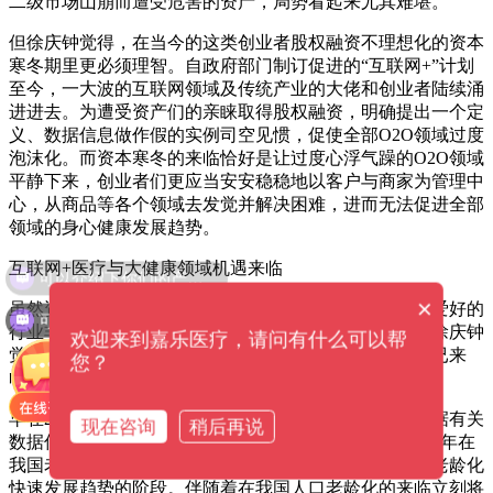
二级市场山崩而遭受危害的资产，局势看起来尤其难堪。
但徐庆钟觉得，在当今的这类创业者股权融资不理想化的资本
寒冬期里更必须理智。自政府部门制订促进的“互联网+”计划
至今，一大波的互联网领域及传统产业的大佬和创业者陆续涌
进进去。为遭受资产们的亲睐取得股权融资，明确提出一个定
义、数据信息做作假的实例司空见惯，促使全部O2O领域过度
泡沫化。而资本寒冬的来临恰好是让过度心浮气躁的O2O领域
平静下来，创业者们更应当安安稳稳地以客户与商家为管理中
心，从商品等各个领域去发觉并解决困难，进而无法促进全部
领域的身心健康发展趋势。
可以介绍下你们的产品么？
互联网+医疗与大健康领域机遇来临
×
虽然资本寒冬早已来临，但资产们依然会对一些新兴趣爱好的
可以提供解决方案吗？
行业非常有兴趣的新项目依然会很愿意去项目投资的，徐庆钟
欢迎来到嘉乐医疗，请问有什么可以帮
觉得现阶段在大健康产业和互联网医疗等行业的机遇早已来
您？
临。
早在20世纪90年代，在我国就逐渐进到人口老龄化，依据有关
现在咨询
稍后再说
数据信息表明：201年在我国老人达3300多万元，到2014年在
我国老年人口增涨至两亿，而到2020年大家则进到社会老龄化
快速发展趋势的阶段。伴随着在我国人口老龄化的来临立刻将