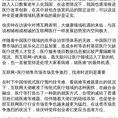
踏入人口数量老年人化我国，在这类情况下，我国也逐渐推进
医疗改革创新，在其中就包含放宽药品的限定这些，可以说这
种全是健康领域机遇来临的最好是证实。
徐庆钟在访谈中对博互网表明，大健康领域机遇的来临，与其
说相辅相成相诚的互联网医疗一样发展趋势室内空间极大。
伴随着中国医疗领域的排序诊治管理体系的无效，中国医疗消
费市场的泛娱乐化正日益加重，造成乡村等农村基层医疗欠缺
医疗优秀人才贫乏，医疗服务项目数据信息被比较严重隔断等
现况。而互联网+的来临，毫无疑问让医疗领域迈入了新的机
会，也一直被觉得是处理大家看病难，就医难”的最终机遇。
互联网+医疗销售市场市场竞争激烈，找准时进到是重要
在时下中国传统式医疗预约挂号难、看病难等难题显出的状况
下，互联网大佬瞅准了传统式医疗领域的这种困扰，在融合金
融业、医疗等打造出了一种新的就医方式，合理的减轻了普通
百姓们就医难等难题。但伴随着大佬们的陆续添加，也促使全
部互联网医疗行业市场竞争也越来越更为猛烈。在这类市场竞
争激烈的状况下，徐庆钟觉得创业者们更应当选准方位。