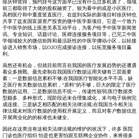
徐庆钟觉得，预约挂号这方面早已没有什么过多机遇了，领域
前三都取得了大佬的股权融资了。较为看中的或是小区医疗、
高档医疗和中重度竖直医疗。在提到实际的新项目时徐庆钟也
共享了盆友国富源资产投资的微中医学新项目。它是一个致力
于中医学的线上医患关系互动平台，为客户给予中医学新闻资
讯、专业知识、话题讨论、医师连接服务项目等，已完工中医
学领域较大的微信矩阵和最活跃性的中医学挪动小区，以轻接
诊进入销售市场，以O2O完成接诊连接，以拓宽服务项目赢
利。
虽然还有机会，但就目前而言在我国的医疗发展趋势的还遭遇
着众多挑戰。最先牵制在我国医疗数据运用关键有三层面要
素：一是数据信息累积不够;在我国医疗智能化水平不高，缺
乏医疗有关数据信息累积，“原料”的不够，巨大的限定了医疗
数据的运用。二是数据信息不统一，传递性较弱;医疗数据类
型颇多、多种形式，现阶段还未合理集成化，未与电子病例完
成连接。三是缺乏相匹配的相关法律法规;在我国当今相关法
律法规未对医疗数据的使用权开展定义，而且对客户数据信息
开展商业化的的标准也未健全。
因此在这类沒有这相关法律法规的维护的状况下，许多 医院
门诊也医疗组织 怕是也更害怕跟互联网企业协作，来将很多