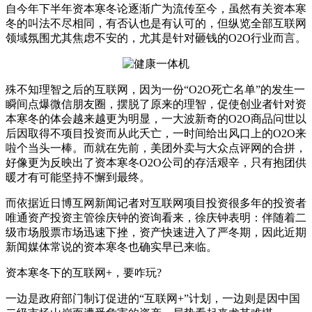
自今年下半年资本寒冬论逐渐广为流传至今，虽然有关资本寒
冬的叫法不尽相同，有否认也是有认可的，但纵览全部互联网
领域氛围尤其焦虑不安的，尤其是针对砸钱的O2O行业而言。
殊不知理智之后的互联网，因为一份“O2O死亡名单”的发生一
瞬间点爆微信朋友圈，摆脱了原来的理智，促使创业者针对资
本寒冬的体会越来越更为明显，一大波新奇的O2O商品问世以
后因取得不项目投资而从此夭亡，一时间给出风口上的O2O来
啦个当头一棒。而就在先前，美团外卖与大众点评网的合拼，
好像更为反映出了资本寒冬O2O公司的存活艰辛，只有抱团供
暖才有可能坚持不懈到最终。
而依据近日博互网新闻记者对互联网项目投资很多年的投资者
唯通资产投资主管徐庆钟的资询看来，徐庆钟表明：伴随着二
级市场股票市场迅速下挫，资产快速进入了严冬期，因此近期
新闻媒体常说的资本寒冬也确实早已来临。
资本寒冬下的互联网+，要咋玩?
一边是政府部门制订促进的“互联网+”计划，一边则是因中国