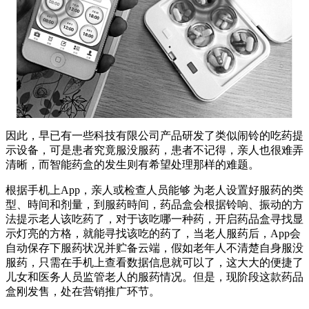
因此，早已有一些科技有限公司产品研发了类似闹铃的吃药提
示设备，可是患者究竟服没服药，患者不记得，亲人也很难弄
清晰，而智能药盒的发生则有希望处理那样的难题。
根据手机上App，亲人或检查人员能够 为老人设置好服药的类
型、時间和剂量，到服药時间，药品盒会根据铃响、振动的方
法提示老人该吃药了，对于该吃哪一种药，开启药品盒寻找显
示灯亮的方格，就能寻找该吃的药了，当老人服药后，App会
自动保存下服药状况并贮备云端，假如老年人不清楚自身服没
服药，只需在手机上查看数据信息就可以了，这大大的便捷了
儿女和医务人员监管老人的服药情况。但是，现阶段这款药品
盒刚发售，处在营销推广环节。