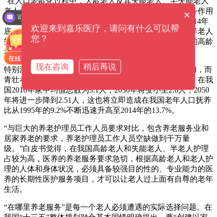
“在人口老龄化过程中，大龄老人及其失能老人、半失能老人
老人总数的不断持续增长，对家中和社会发展的养老服务作用
×
可以介绍下你们的产品么？
明确提出了高些的挑戰。”依据白皮书数据统计，截止2014年
欢迎来到嘉乐医疗，请问有什么可以帮
底，在我国80岁之上的老人达2400多万元，失能老人、半老人
您？
护理近4000万人；预估到2050年之后，在我国80岁之上的高龄
老人可能维持在一亿人这一经营规模上。
现在咨询
稍后再说
特别注意的是，在我国“高龄化”困境刻不容缓，老人增加，而
青壮者渐减，老龄化问题更加不容乐观。数据信息表明，在我
国2010年家中均值总数为3.1人，2030年将变小至2.6人，2050
年将进一步降到2.51人，这也将立即造成在我国老年人口抚养
比从1995年的9.2%不断迅速升高至2014年的13.7%。
“与巨大的养老护理员工作人员要求对比，包含养老服务业和
居家养老的要求，养老护理员工作人员空缺做到干万量
级。”白皮书觉得，在我国高龄老人和失能老人、半老人护理
占较为高，医养的养老服务要求急切，根据高龄老人和老人护
理的人体和身体状况，必须具备较强目的性的、专业能力的医
养的长期性医护服务项目，才可以让老人过上面有自尊的老年
生活。
“在哪里养老服务”是每一个老人必须遭遇的实际选择问题。在