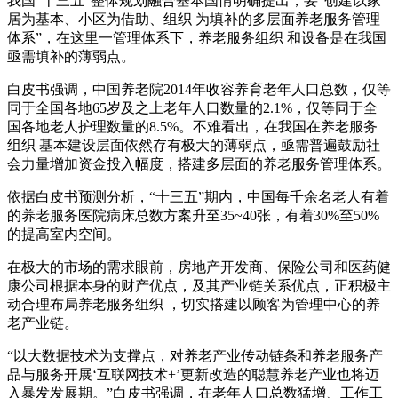
我国“十三五”整体规划融合基本国情明确提出，要“创建以家
居为基本、小区为借助、组织 为填补的多层面养老服务管理
体系”，在这里一管理体系下，养老服务组织 和设备是在我国
亟需填补的薄弱点。
白皮书强调，中国养老院2014年收容养育老年人口总数，仅等
同于全国各地65岁及之上老年人口数量的2.1%，仅等同于全
国各地老人护理数量的8.5%。不难看出，在我国在养老服务
组织 基本建设层面依然存有极大的薄弱点，亟需普遍鼓励社
会力量增加资金投入幅度，搭建多层面的养老服务管理体系。
依据白皮书预测分析，“十三五”期内，中国每千余名老人有着
的养老服务医院病床总数方案升至35~40张，有着30%至50%
的提高室内空间。
在极大的市场的需求眼前，房地产开发商、保险公司和医药健
康公司根据本身的财产优点，及其产业链关系优点，正积极主
动合理布局养老服务组织 ，切实搭建以顾客为管理中心的养
老产业链。
“以大数据技术为支撑点，对养老产业传动链条和养老服务产
品与服务开展‘互联网技术+’更新改造的聪慧养老产业也将迈
入暴发发展期。”白皮书强调，在老年人口总数猛增、工作工