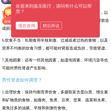
可以介绍下你们的产品么？
会消耗肾脏的精气，导致肾虚。
欢迎来到嘉乐医疗，请问有什么可以帮
您？
5.长期患病或服药：某些慢性疾病，如糖尿病、高血压等，以
及长期服用某些药物（如抗生素、利尿剂等）可能会对肾脏造
现在咨询
稍后再说
成损害，引起肾虚。
6.饮食不当：长期食用辛辣刺激、过咸或者过热的食物，以及
营养不均衡的饮食习惯，都可能对肾脏造成负担，导致肾虚。
7.其他因素：还有一些其他因素，如遗传因素、环境污染等也
可能对男性肾虚产生影响。
男性肾虚如何调理？
1.合理饮食：保持均衡营养饮食，多摄取富含蛋白质、维生素
和矿物质的食物，如瘦肉、鱼类、豆类、坚果、蔬菜和水果。
避免过多的油腻、辛辣和刺激性食物。