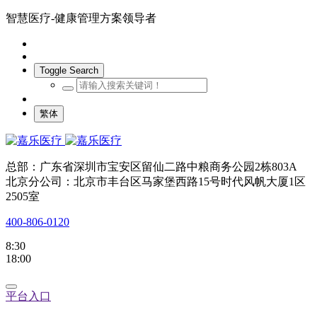
智慧医疗-健康管理方案领导者
Toggle Search
繁体
总部：广东省深圳市宝安区留仙二路中粮商务公园2栋803A
北京分公司：北京市丰台区马家堡西路15号时代风帆大厦1区
2505室
400-806-0120
8:30
18:00
平台入口