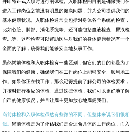
并即将正式入职时进行的体检。入职体检的目的是确保我们在
进入工作岗位之前没有明显的健康问题，并为公司提供我们的
基本健康状况。入职体检通常会包括对身体各个系统的检查，
比如心脏、肺部、消化系统等。还可能包括血液检查、尿液检
查....等。这些检查可以帮助医生对我们的身体健康状况有一个
全面的了解，确保我们能够安全地从事工作。
虽然岗前体检和入职体检有一些区别，但它们的目的都是为了
保障我们的健康，确保我们在工作岗位上能够安全、顺利地工
作。如果你正在找工作，那么记得提前了解公司的体检要求，
并按时进行相应的体检。通过这些体检，我们可以更好地了解
自己的健康状况，并且让雇主更加放心地雇佣我们。
岗前体检和入职体检虽然有些微的不同，但整体来说它们很相
似。
岗前体检是为了评估我们是否适合具体的工作岗位，而入