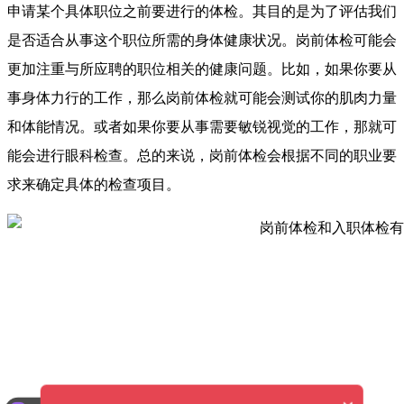
申请某个具体职位之前要进行的体检。其目的是为了评估我们
是否适合从事这个职位所需的身体健康状况。岗前体检可能会
更加注重与所应聘的职位相关的健康问题。比如，如果你要从
事身体力行的工作，那么岗前体检就可能会测试你的肌肉力量
和体能情况。或者如果你要从事需要敏锐视觉的工作，那就可
能会进行眼科检查。总的来说，岗前体检会根据不同的职业要
求来确定具体的检查项目。