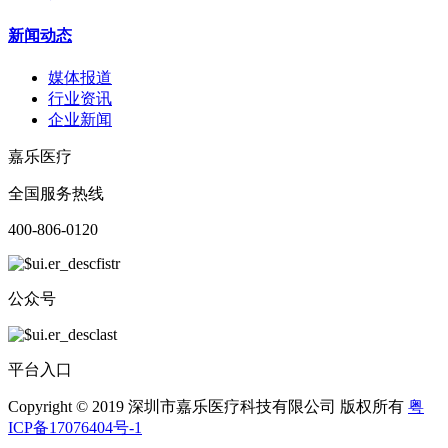
新闻动态
媒体报道
行业资讯
企业新闻
嘉乐医疗
全国服务热线
400-806-0120
公众号
平台入口
Copyright © 2019 深圳市嘉乐医疗科技有限公司 版权所有
粤
ICP备17076404号-1