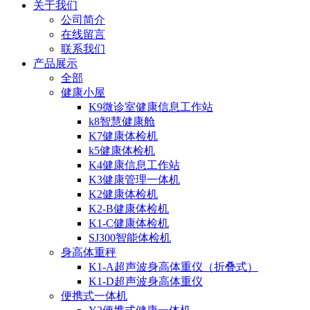
关于我们
公司简介
在线留言
联系我们
产品展示
全部
健康小屋
K9微诊室健康信息工作站
k8智慧健康舱
K7健康体检机
k5健康体检机
K4健康信息工作站
K3健康管理一体机
K2健康体检机
K2-B健康体检机
K1-C健康体检机
SJ300智能体检机
身高体重秤
K1-A超声波身高体重仪（折叠式）
K1-D超声波身高体重仪
便携式一体机