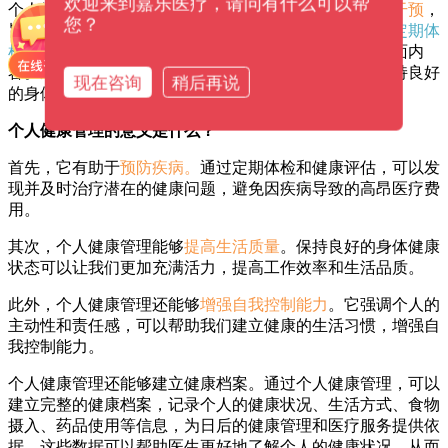
欢迎来到嘉乐医疗，请问有什么可以帮
个人健康管理指的是个人自主进行
健康监测
和
健康行为干预
，
您？
旨在提高身体健康水平和生活质量。具体来讲，它包括
定期体
检、健康评估、锻炼身体、合理饮食、戒烟限酒
等多方面内
容。通过这些方法，可以及时发现并预防潜在疾病，保持良好
现在咨询
稍后再说
的身体健康状态。
个人健康管理的意义是什么？
首先，它有助于
预防疾病。
通过定期体检和健康评估，可以发
现并及时治疗潜在的健康问题，避免因疾病导致的高昂医疗费
用。
其次，个人健康管理能够
提高生活质量
。保持良好的身体健康
状态可以让我们更加充满活力，提高工作效率和生活品质。
此外，个人健康管理还能够
增强自我控制能力
。它强调个人的
主动性和责任感，可以帮助我们建立健康的生活习惯，增强自
我控制能力。
个人健康管理还能够建立健康档案。通过个人健康管理，可以
建立完整的健康档案，记录个人的健康状况、生活方式、食物
摄入、药品使用等信息，为日后的健康管理和医疗服务提供依
据。这些数据可以帮助医生更好地了解个人的健康状况，从而