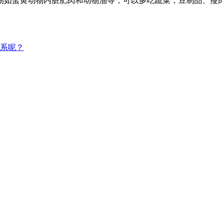
物如蛋黄动物内脏肥肉和动物油等，可以多吃蔬菜，豆制品、瘦
系呢？