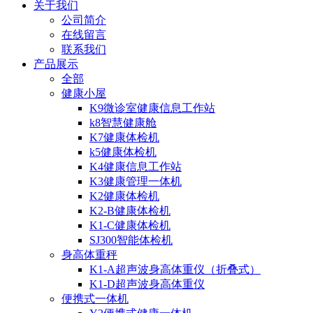
关于我们
公司简介
在线留言
联系我们
产品展示
全部
健康小屋
K9微诊室健康信息工作站
k8智慧健康舱
K7健康体检机
k5健康体检机
K4健康信息工作站
K3健康管理一体机
K2健康体检机
K2-B健康体检机
K1-C健康体检机
SJ300智能体检机
身高体重秤
K1-A超声波身高体重仪（折叠式）
K1-D超声波身高体重仪
便携式一体机