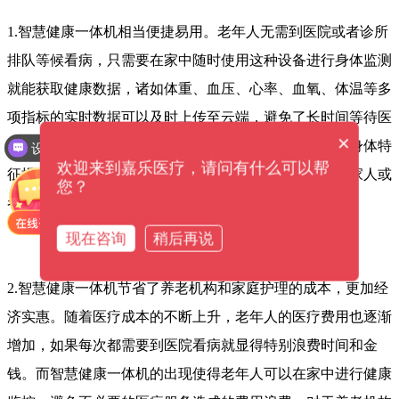
1.智慧健康一体机相当便捷易用。
老年人无需到医院或者诊所
排队等候看病，只需要在家中随时使用这种设备进行身体监测
就能获取健康数据，诸如体重、血压、心率、血氧、体温等多
项指标的实时数据可以及时上传至云端，避免了长时间等待医
×
疗服务的尴尬。此外，智慧健康一体机还会根据用户的身体特
设备价格是多少钱？
欢迎来到嘉乐医疗，请问有什么可以帮
征提供相应的健康建议，并在出现状况时自动报警通知家人或
您？
者护理人员进行必要处理。
现在咨询
稍后再说
2.智慧健康一体机节省了养老机构和家庭护理的成本，更加经
济实惠。随着医疗成本的不断上升，老年人的医疗费用也逐渐
增加，如果每次都需要到医院看病就显得特别浪费时间和金
钱。而智慧健康一体机的出现使得老年人可以在家中进行健康