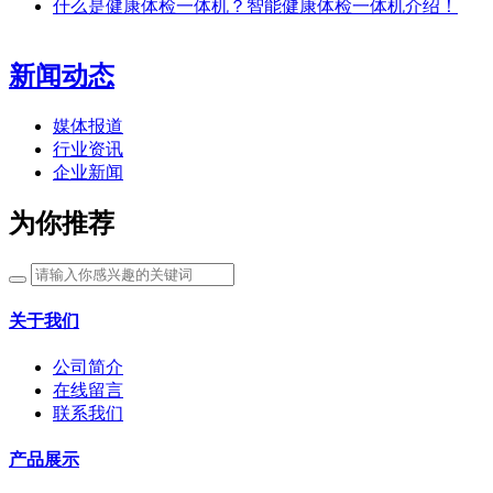
什么是健康体检一体机？智能健康体检一体机介绍！
新闻动态
媒体报道
行业资讯
企业新闻
为你推荐
关于我们
公司简介
在线留言
联系我们
产品展示