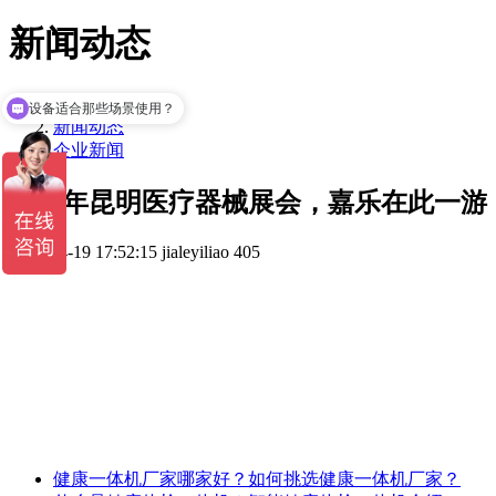
新闻动态
设备适合那些场景使用？
首页
可以介绍下你们的产品么
新闻动态
企业新闻
2023年昆明医疗器械展会，嘉乐在此一游
2023-04-19 17:52:15
jialeyiliao
405
健康一体机厂家哪家好？如何挑选健康一体机厂家？