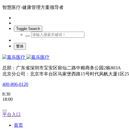
智慧医疗-健康管理方案领导者
Toggle Search
繁体
总部：广东省深圳市宝安区留仙二路中粮商务公园2栋803A
北京分公司：北京市丰台区马家堡西路15号时代风帆大厦1区25
400-806-0120
8:30
18:00
平台入口
首页