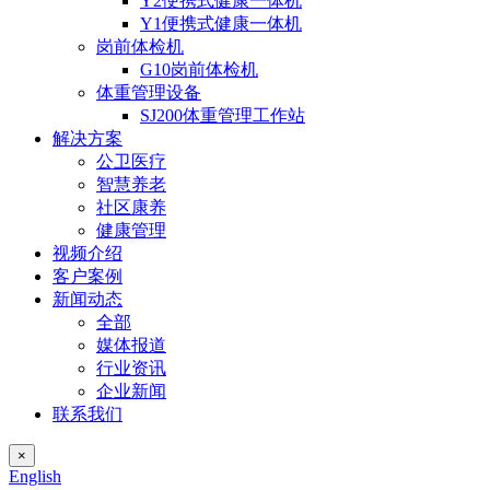
Y2便携式健康一体机
Y1便携式健康一体机
岗前体检机
G10岗前体检机
体重管理设备
SJ200体重管理工作站
解决方案
公卫医疗
智慧养老
社区康养
健康管理
视频介绍
客户案例
新闻动态
全部
媒体报道
行业资讯
企业新闻
联系我们
×
English