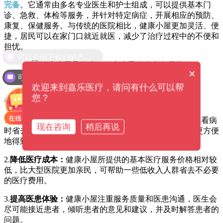
完备
。它通常由多名专业医生和护士组成，可以提供基本门
诊、急救、体检等服务，并针对特定病症，开展相应的预防、
康复、保健服务。与传统的医院相比，健康小屋更加灵活、便
捷，居民可以在家门口就近就医，减少了治疗过程中的不便和
担忧。
可以介绍下你们的产品么？
×
可以提供解决方案吗？
欢迎来到嘉乐医疗，请问有什么可以帮
您？
健康小屋还具有以下优点：
1.
提高就医效率：
由于健康小屋位于社区或乡村，居民在看病
现在咨询
稍后再说
时省去了前往医院排队、候诊等繁琐步骤，可以更快、更方便
地得到医疗服务。
2.
降低医疗成本：
健康小屋所提供的基本医疗服务价格相对较
低，比大型医院更加亲民，可帮助一些低收入人群省去不必要
的医疗费用。
3.
提高医患体验：
健康小屋注重服务质量和医患沟通，医生会
尽可能接近患者，倾听患者的意见和建议，并及时解答患者的
问题。